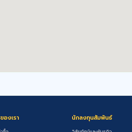
รของเรา
นักลงทุนสัมพันธ์
่าซื้อ
วิสัยทัศน์และพันธกิจ