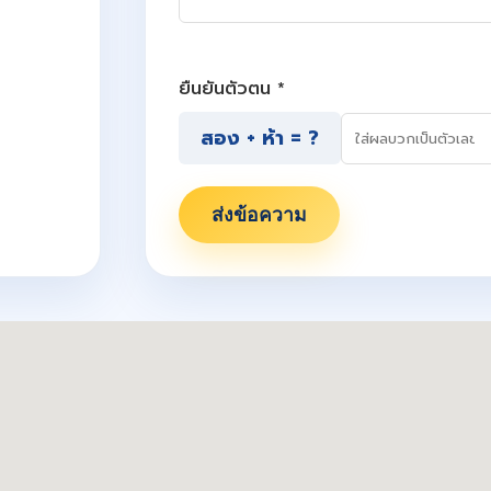
ยืนยันตัวตน *
สอง + ห้า = ?
ส่งข้อความ