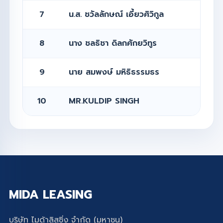
7
น.ส. ชวัลลักษณ์ เอี้ยวศิวิกูล
8
นาง ชลธิชา ดิลกศักยวิทูร
9
นาย สมพงษ์ มหิธิธรรมธร
10
MR.KULDIP SINGH
MIDA LEASING
บริษัท ไมด้าลิสซิ่ง จำกัด (มหาชน)