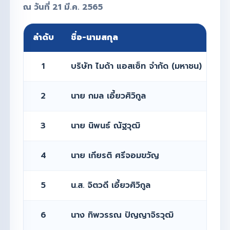
ณ วันที่ 21 มี.ค. 2565
ลำดับ
ชื่อ-นามสกุล
1
บริษัท ไมด้า แอสเซ็ท จำกัด (มหาชน)
2
นาย กมล เอี้ยวศิวิกูล
3
นาย นิพนธ์ ณัฐวุฒิ
4
นาย เกียรติ ศรีจอมขวัญ
5
น.ส. จิตวดี เอี้ยวศิวิกูล
6
นาง ทิพวรรณ ปัญญาจิรวุฒิ