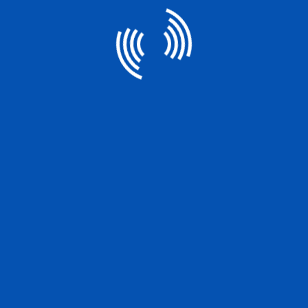
หน้าหลัก
>
นักลงทุนสัมพันธ์
>
งบการเงิน
งบการเงิน
ed function mysql_query() in F:\Inetpub\vhosts\mida-