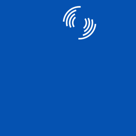
รายงานการประชุมสามัญผู้ถือหุ้นประจำปี
Fatal error
: Uncaught Error: Call to undefined function
mysql_query() in F:\Inetpub\vhosts\mida-
leasing.com\httpdocs\th\investor7.php:128 Stack trace:
#0 {main} thrown in
F:\Inetpub\vhosts\mida-
leasing.com\httpdocs\th\investor7.php
on line
128